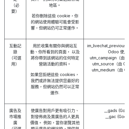
（必
地區。
要）
若你刪除這些 cookie，你
的網站使用體驗可能會受影
響，但網站仍可正常運作。
互動記
用於收集有關你與網站互
im_livechat_previou
錄
動、你所看到的頁面， 以及
Odoo 使用
（可選
將你帶到該網站的任何特定
utm_campaign（由
用）
營銷活動的資料。
utm_source（由 
utm_medium（由 
如果您拒絕這些 cookies，
我們或許無法提供您最好的
服務，但網站仍然可以正常
運作.
廣告及
使廣告對用戶更有吸引力、
__gads (Goo
市場推
對發佈商及賣廣告的人更具
__gac (Goog
廣
價值。 例如，當你瀏覽其他
（可選
顯示廣告的網站時，提供與