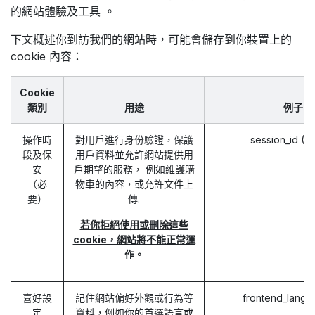
的網站體驗及工具 。
下文概述你到訪我們的網站時，可能會儲存到你裝置上的
cookie 內容：
Cookie
類別
用途
例子
操作時
對用戶進行身份驗證，保護
session_id (
段及保
用戶資料並允許網站提供用
安
戶期望的服務， 例如維護購
（必
物車的內容，或允許文件上
要）
傳.
若你拒絕使用或刪除這些
cookie，網站將不能正常運
作
。
喜好設
記住網站偏好外觀或行為等
frontend_lang 
定
資料，例如你的首選語言或